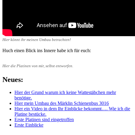
Hier könnt ihr meinen Umbau betrachten!
Huch einen Blick ins Innere habe ich für euch:
Hier die Platinen von mir, selbst entworfen.
Neues:
Hier der Grund warum ich keine Wattestäbchen mehr
benötige.
Hier mein Umbau des Märklin Schienenbus 3016
Hier ein Video in dem Ihr Einblicke bekommt…. Wie ich die
Platine bestücke.
Erste Platinen sind eingetroffen
Erste Einblicke