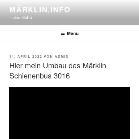
Zum
MÄRKLIN.INFO
Inhalt
meine MoBa
springen
Menü
VERÖFFENTLICHT
14. APRIL 2022
VON
ADMIN
AM
Hier mein Umbau des Märklin
Schienenbus 3016