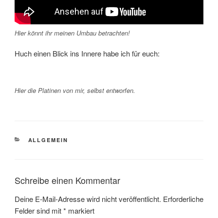
Hier könnt ihr meinen Umbau betrachten!
Huch einen Blick ins Innere habe ich für euch:
Hier die Platinen von mir, selbst entworfen.
KATEGORIEN
ALLGEMEIN
Schreibe einen Kommentar
Deine E-Mail-Adresse wird nicht veröffentlicht.
Erforderliche
Felder sind mit
*
markiert