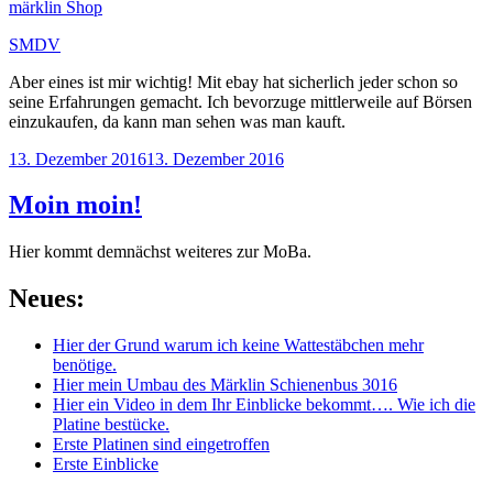
märklin Shop
SMDV
Aber eines ist mir wichtig! Mit ebay hat sicherlich jeder schon so
seine Erfahrungen gemacht. Ich bevorzuge mittlerweile auf Börsen
einzukaufen, da kann man sehen was man kauft.
Veröffentlicht
13. Dezember 2016
13. Dezember 2016
am
Moin moin!
Hier kommt demnächst weiteres zur MoBa.
Neues:
Hier der Grund warum ich keine Wattestäbchen mehr
benötige.
Hier mein Umbau des Märklin Schienenbus 3016
Hier ein Video in dem Ihr Einblicke bekommt…. Wie ich die
Platine bestücke.
Erste Platinen sind eingetroffen
Erste Einblicke