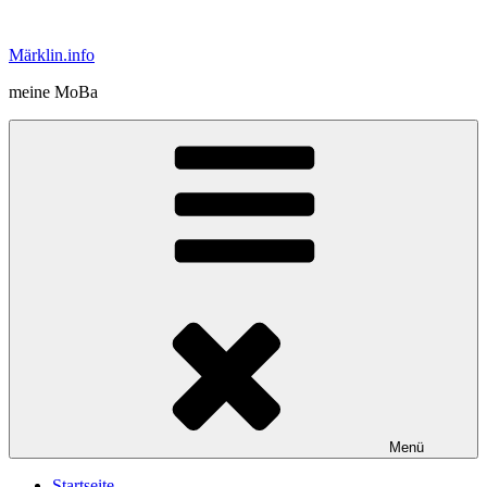
Zum
Inhalt
Märklin.info
springen
meine MoBa
Menü
Startseite