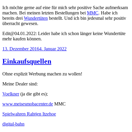
Ich möchte gerne auf eine für mich sehr positive Sache aufmerksam
machen. Bei meinen letzten Bestellungen bei
MMC
. Habe ich
bereits drei
Wundertüten
bestellt. Und ich bin jedesmal sehr positiv
überracht gewesen.
Edit@04.01.2022: Leider habe ich schon länger keine Wundertüte
mehr kaufen können.
Veröffentlicht
13. Dezember 2016
4. Januar 2022
am
Einkaufsquellen
Ohne explizit Werbung machen zu wollen!
Meine Dealer sind:
Voelkner
(ja die gibt es);
www.meisesmobacenter.de
MMC
Spielwahren Rahtjen Itzehoe
digital-bahn