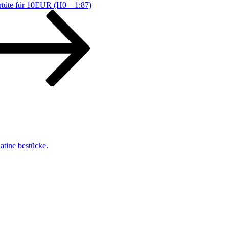
te für 10EUR (H0 – 1:87)
atine bestücke.