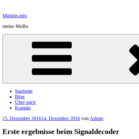
Zum
Inhalt
Märklin.info
springen
meine MoBa
Startseite
Blog
Über mich
Kontakt
Veröffentlicht
15. Dezember 2016
14. Dezember 2016
von
Admin
am
Erste ergebnisse beim Signaldecoder