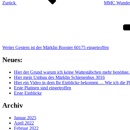
Zurück
MMC Wundertü
Nächster
Beitrag
Weiter
Gestern ist der Märklin Booster 60175 eingetroffen
Neues:
Hier der Grund warum ich keine Wattestäbchen mehr benötige.
Hier mein Umbau des Märklin Schienenbus 3016
Hier ein Video in dem Ihr Einblicke bekommt…. Wie ich die Pl
Erste Platinen sind eingetroffen
Erste Einblicke
Archiv
Januar 2025
April 2022
Februar 2022