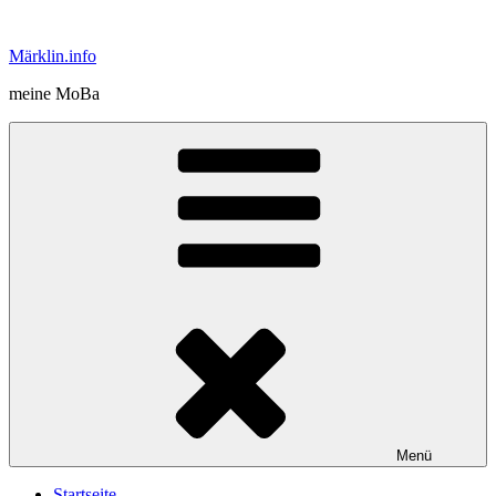
Zum
Inhalt
Märklin.info
springen
meine MoBa
Menü
Startseite