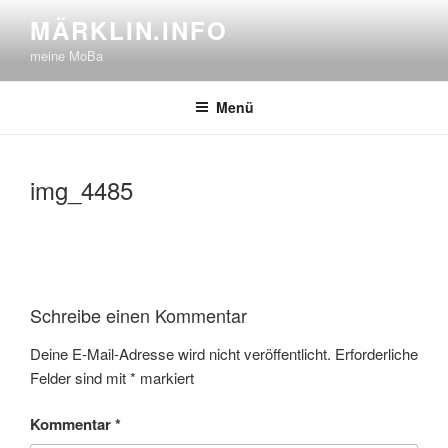
Zum
MÄRKLIN.INFO
Inhalt
meine MoBa
springen
Menü
img_4485
Schreibe einen Kommentar
Deine E-Mail-Adresse wird nicht veröffentlicht.
Erforderliche
Felder sind mit
*
markiert
Kommentar
*